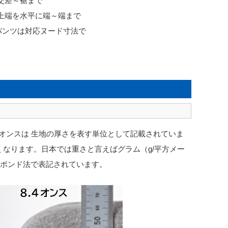
の交差～裾まで
ト上端を水平に端～端まで
パンツは対応ヌード寸法で
このオンスは 生地の厚さを表す単位として記載されていま
なります。日本では重さと言えばグラム（g/平方メー
・ポンド法で表記されています。