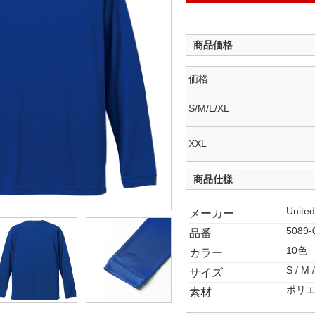
商品価格
価格
S/M/L/XL
XXL
商品仕様
United
メーカー
5089-
品番
10色
カラー
S / M /
サイズ
ポリエ
素材