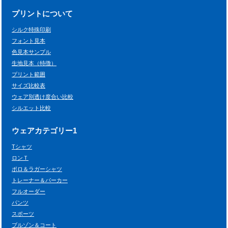
プリントについて
シルク特殊印刷
フォント見本
色見本サンプル
生地見本（特徴）
プリント範囲
サイズ比較表
ウェア別透け度合い比較
シルエット比較
ウェアカテゴリー1
Tシャツ
ロンＴ
ポロ＆ラガーシャツ
トレーナー＆パーカー
フルオーダー
パンツ
スポーツ
ブルゾン＆コート