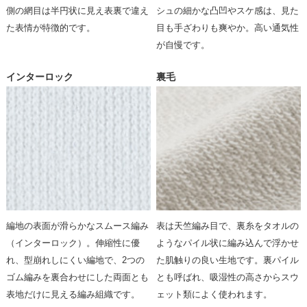
側の網目は半円状に見え表裏で違え
シュの細かな凸凹やスケ感は、見た
た表情が特徴的です。
目も手ざわりも爽やか。高い通気性
が自慢です。
インターロック
裏毛
編地の表面が滑らかなスムース編み
表は天竺編み目で、裏糸をタオルの
（インターロック）。伸縮性に優
ようなパイル状に編み込んで浮かせ
れ、型崩れしにくい編地で、2つの
た肌触りの良い生地です。裏パイル
ゴム編みを裏合わせにした両面とも
とも呼ばれ、吸湿性の高さからスウ
表地だけに見える編み組織です。
ェット類によく使われます。