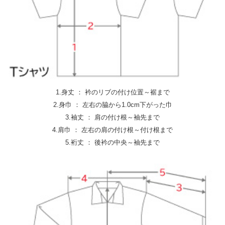
1.身丈 ： 衿のリブの付け位置～裾まで
2.身巾 ： 左右の脇から1.0cm下がった巾
3.袖丈 ： 肩の付け根～袖先まで
4.肩巾 ： 左右の肩の付け根～付け根まで
5.裄丈 ： 後衿の中央～袖先まで