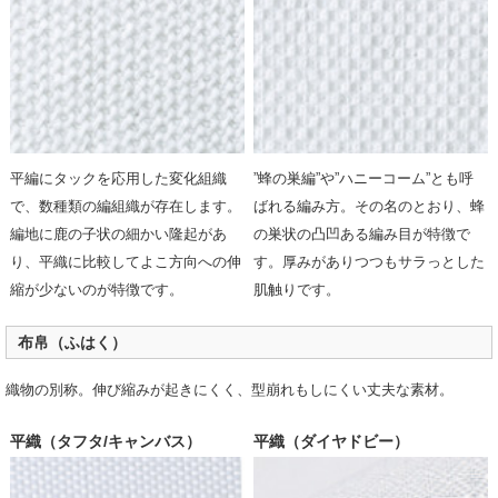
平編にタックを応用した変化組織
”蜂の巣編”や”ハニーコーム”とも呼
で、数種類の編組織が存在します。
ばれる編み方。その名のとおり、蜂
編地に鹿の子状の細かい隆起があ
の巣状の凸凹ある編み目が特徴で
り、平織に比較してよこ方向への伸
す。厚みがありつつもサラっとした
縮が少ないのが特徴です。
肌触りです。
布帛（ふはく）
織物の別称。伸び縮みが起きにくく、型崩れもしにくい丈夫な素材。
平織（タフタ/キャンバス）
平織（ダイヤドビー）