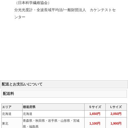
（日本科学繊維協会）
分光光度計・全波長域平均法/一般財団法人 カケンテストセ
ンター
配送とお支払いについて
配送料
エリア
都道府県
Ｓサイズ
Lサイズ
北海道
北海道
1,650円
2,050円
青森県・秋田県・岩手県・山形県・宮城
東北
1,100円
1,900円
県・福島県