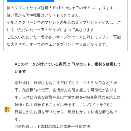
袖のプリントサイズは最大10x10cmウェアのサイズによります。
縫い目から3cm程度はプリントできません。
シルクスクリーンでのプリントの場合の最大プリントアイズは、ご
注文いただいたウェアのサイズによって異なります。
ご注文いただいた一番小さいサイズのウェアに対してプリント可能
な大きさで、すべてのウェアをプリントする形となります。
■このマークが付いている商品
は「UVカット」素材を使用して
います
紫外線は、日焼けを起こすだけでなく、シミやシワなどの廊
下、免疫機能の低下、皮膚がんを引き起こす可能性がありま
す。人体に有害な影響を及ぼす紫外線を--%(各商品の表示上の
数値）以上遮蔽することが出来ます。 （ホワイトを含む）
日差しからお肌を守りながら、風通しがよく快適な着心地で
す。
※紫外線カット素材の加工効果統一評価方法