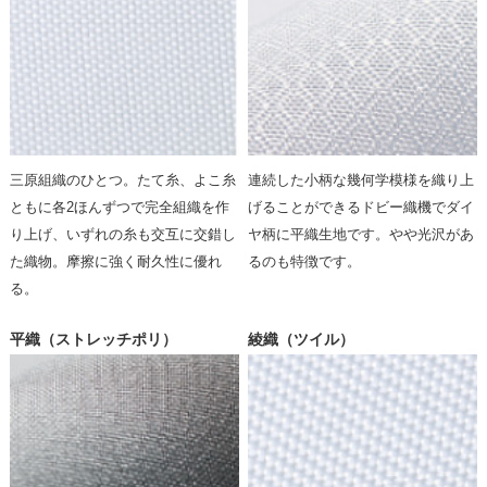
三原組織のひとつ。たて糸、よこ糸
連続した小柄な幾何学模様を織り上
ともに各2ほんずつで完全組織を作
げることができるドビー織機でダイ
り上げ、いずれの糸も交互に交錯し
ヤ柄に平織生地です。やや光沢があ
た織物。摩擦に強く耐久性に優れ
るのも特徴です。
る。
平織（ストレッチポリ）
綾織（ツイル）