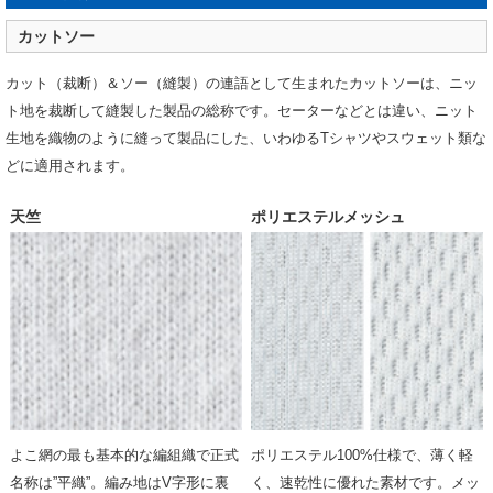
カットソー
カット（裁断）＆ソー（縫製）の連語として生まれたカットソーは、ニッ
ト地を裁断して縫製した製品の総称です。セーターなどとは違い、ニット
生地を織物のように縫って製品にした、いわゆるTシャツやスウェット類な
どに適用されます。
天竺
ポリエステルメッシュ
よこ網の最も基本的な編組織で正式
ポリエステル100%仕様で、薄く軽
名称は”平織”。編み地はV字形に裏
く、速乾性に優れた素材です。メッ