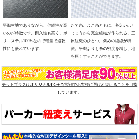
平織生地でありながら、伸縮性が高
たて糸、よこ糸ともに、各3ほんい
いのが特徴です。耐久性も高く、ポ
じょうから完全組織が作られる、三
リエステル100%なので軽量で速乾
原組織のひとつ。斜めの綾線が特
性にも優れています。
徴。平織よりも糸の密度を増し、地
を厚くすることができます。
チットプラスは
オリジナルTシャツ
製作でお客様に選ばれ続けることを目指
しています。