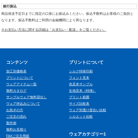
銀行振込
商品発送予定日までに指定の口座にお振込みください。振込手数料はお客様のご負担と
なります。振込手数料はご利用の金融機関により異なります。
※お支払い方法に関する詳細は「お支払い・配送」をご覧ください。
コンテンツ
プリントについて
加工別価格表
シルク特殊印刷
プリントについて
フォント見本
ウェアアイテム一覧
色見本サンプル
無料カタログ
生地見本（特徴）
サンプルウェア無料貸出し
プリント範囲
ウェア持込みについて
サイズ比較表
お急ぎの方
ウェア別透け度合い比較
ご注文の流れ
シルエット比較
製作例
無料お見積り
ウェアカテゴリー1
FAXご注文用紙