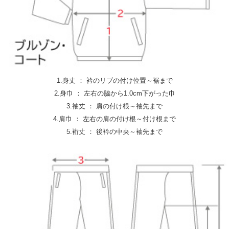
1.身丈 ： 衿のリブの付け位置～裾まで
2.身巾 ： 左右の脇から1.0cm下がった巾
3.袖丈 ： 肩の付け根～袖先まで
4.肩巾 ： 左右の肩の付け根～付け根まで
5.裄丈 ： 後衿の中央～袖先まで