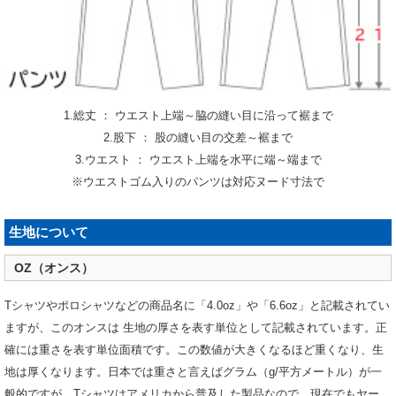
1.総丈 ： ウエスト上端～脇の縫い目に沿って裾まで
2.股下 ： 股の縫い目の交差～裾まで
3.ウエスト ： ウエスト上端を水平に端～端まで
※ウエストゴム入りのパンツは対応ヌード寸法で
生地について
OZ（オンス）
Tシャツやポロシャツなどの商品名に「4.0oz」や「6.6oz」と記載されてい
ますが、このオンスは 生地の厚さを表す単位として記載されています。正
確には重さを表す単位面積です。この数値が大きくなるほど重くなり、生
地は厚くなります。日本では重さと言えばグラム（g/平方メートル）が一
般的ですが、Tシャツはアメリカから普及した製品なので、現在でもヤー