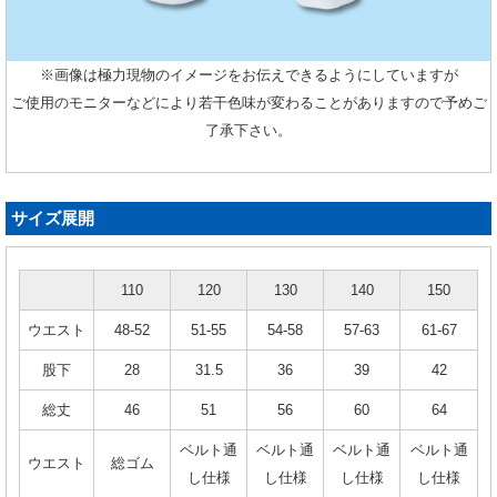
※画像は極力現物のイメージをお伝えできるようにしていますが
ご使用のモニターなどにより若干色味が変わることがありますので予めご
了承下さい。
サイズ展開
110
120
130
140
150
ウエスト
48-52
51-55
54-58
57-63
61-67
股下
28
31.5
36
39
42
総丈
46
51
56
60
64
ベルト通
ベルト通
ベルト通
ベルト通
ウエスト
総ゴム
し仕様
し仕様
し仕様
し仕様