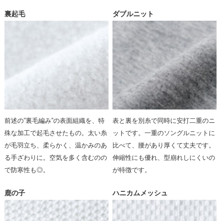
裏起毛
ダブルニット
前述の”裏毛編み”の表面組織を、特
表と裏を別糸で同時に安打二重のニ
殊な加工で起毛させたもの。太い糸
ットです。一重のソングルニットに
が毛羽立ち、柔らかく、温かみのあ
比べて、腰があり厚くて丈夫です。
る手ざわりに。空気を多く含むのの
伸縮性にも優れ、型崩れしにくいの
で防寒性も◎。
が特徴です。
鹿の子
ハニカムメッシュ