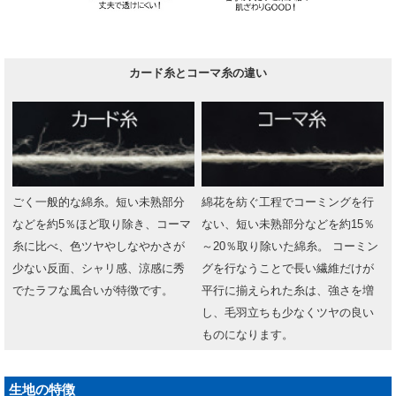
カード糸とコーマ糸の違い
ごく一般的な綿糸。短い未熟部分
綿花を紡ぐ工程でコーミングを行
などを約5％ほど取り除き、コーマ
ない、短い未熟部分などを約15％
糸に比べ、色ツヤやしなやかさが
～20％取り除いた綿糸。 コーミン
少ない反面、シャリ感、涼感に秀
グを行なうことで長い繊維だけが
でたラフな風合いが特徴です。
平行に揃えられた糸は、強さを増
し、毛羽立ちも少なくツヤの良い
ものになります。
生地の特徴