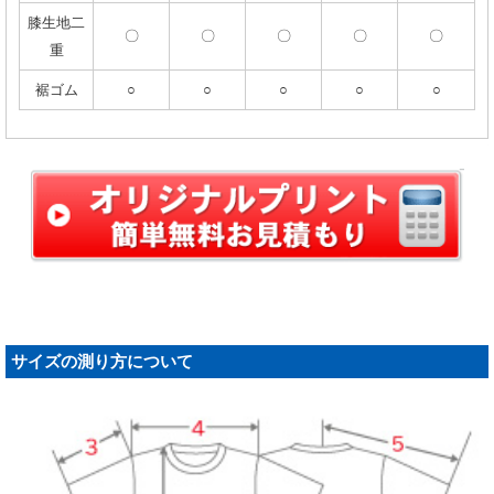
膝生地二
〇
〇
〇
〇
〇
重
裾ゴム
○
○
○
○
○
サイズの測り方について