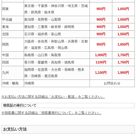
東京都・千葉県・神奈川県・埼玉県・茨城
関東
950円
1,650円
県・群馬県・栃木県
甲信越
新潟県・長野県・山梨県
900円
1,550円
東海
愛知県・三重県・岐阜県・静岡県
900円
1,550円
北陸
石川県・福井県・富山県
900円
1,550円
大阪府・奈良県・和歌山県・兵庫県・京都
関西
950円
1,650円
府・滋賀県・広島県・岡山県
中国
島根県・山口県・鳥取県
1,000円
1,750円
四国
香川県・愛媛県・高知県・徳島県
1100円
1,750円
福岡県・佐賀県・大分県・長崎県・熊本
九州
1,100円
1,900円
県・宮崎県・鹿児島県
沖縄・離島
沖縄県
お問合わせ
※お支払い方法に関する詳細は「お支払い・配送」をご覧ください。
領収証の発行について
※領収書に関する詳細は「領収書発行について」をご覧ください。
お支払い方法