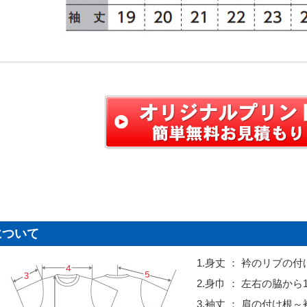
について
1.身丈 ： 衿のリブの
2.身巾 ： 左右の脇から
3.袖丈 ： 肩の付け根