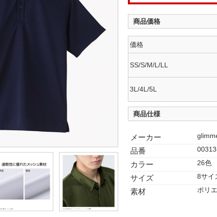
商品価格
価格
SS/S/M/L/LL
3L/4L/5L
商品仕様
glimm
メーカー
00313
品番
26色
カラー
8サイ
サイズ
ポリエ
素材