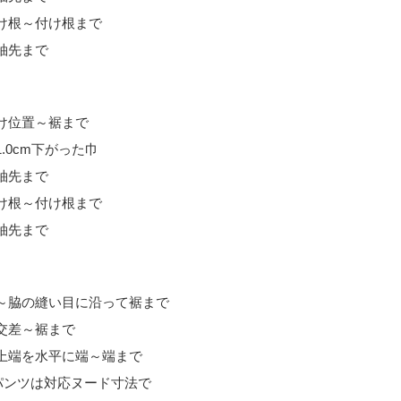
付け根～付け根まで
～袖先まで
付け位置～裾まで
1.0cm下がった巾
～袖先まで
付け根～付け根まで
～袖先まで
上端～脇の縫い目に沿って裾まで
の交差～裾まで
ト上端を水平に端～端まで
パンツは対応ヌード寸法で