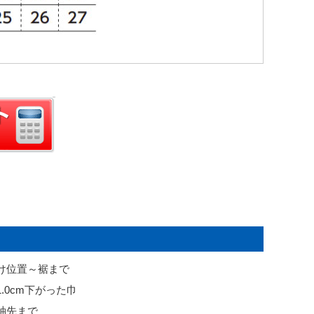
付け位置～裾まで
1.0cm下がった巾
～袖先まで