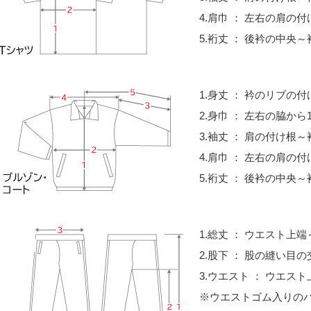
4.肩巾 ： 左右の肩の
5.裄丈 ： 後衿の中央
1.身丈 ： 衿のリブの
2.身巾 ： 左右の脇から
3.袖丈 ： 肩の付け根
4.肩巾 ： 左右の肩の
5.裄丈 ： 後衿の中央
1.総丈 ： ウエスト
2.股下 ： 股の縫い目
3.ウエスト ： ウエス
※ウエストゴム入りの