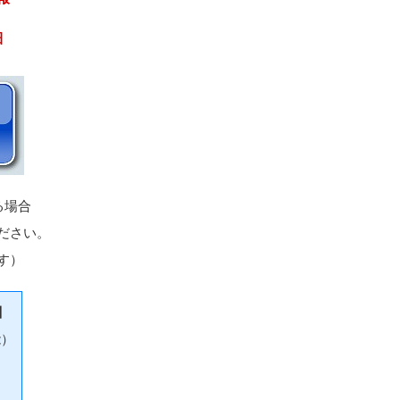
細
る場合
ださい。
す）
】
能）
）