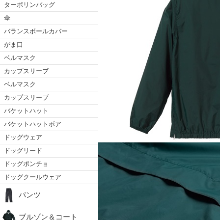
ターポリンバッグ
傘
バランスボールカバー
がま口
ベルマスク
カップスリーブ
ベルマスク
カップスリーブ
バケットハット
バケットハットボア
ドッグウェア
ドッグリード
ドッグポンチョ
ドッグクールウェア
パンツ
ブルゾン＆コート