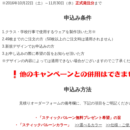
※2016年10月22日（土）～11月30日（水）
正式発注分
まで
申込み条件
1.クラス・学校行事で使用するウェアを製作頂いた方※
2.49枚までのご注文の方（50枚以上のご注文時は適用されません）
3.新規デザインでお申込みの方
3.お申し込みの際に希望の旨をお知らせ頂いた方
※デザインの内容によっては適用できない場合がございますのでご了承く
申込み方法
見積りオーダーフォームの備考欄に、下記の項目をご明記くださ
・「スティックバルーン無料プレゼント希望」の旨
・「スティックバルーンカラー」
>>選べるカラー
>>仕様・ご