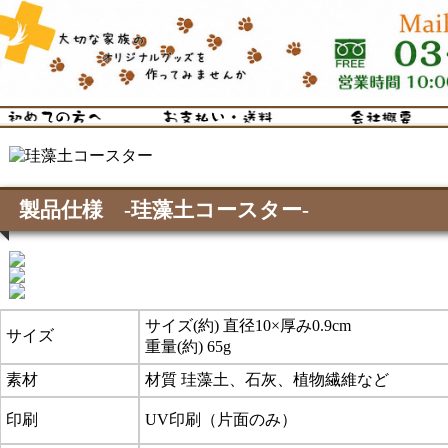
製品仕様 -珪藻土コースター-
サイズ(約) 直径10×厚み0.9cm
サイズ
重量(約) 65g
素材
材質 珪藻土、石灰、植物繊維など
印刷
UV印刷（片面のみ）