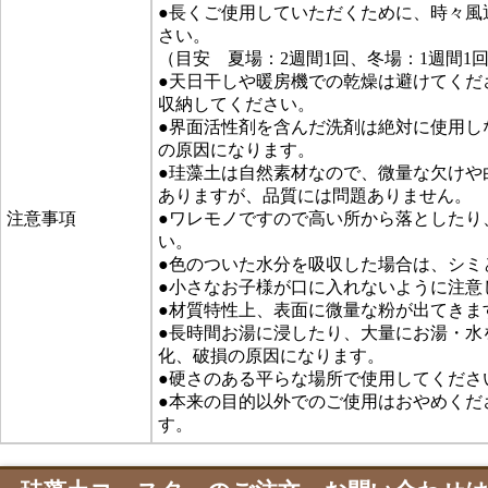
●長くご使用していただくために、時々風
さい。
（目安 夏場：2週間1回、冬場：1週間1
●天日干しや暖房機での乾燥は避けてくだ
収納してください。
●界面活性剤を含んだ洗剤は絶対に使用し
の原因になります。
●珪藻土は自然素材なので、微量な欠けや
ありますが、品質には問題ありません。
注意事項
●ワレモノですので高い所から落としたり
い。
●色のついた水分を吸収した場合は、シミ
●小さなお子様が口に入れないように注意
●材質特性上、表面に微量な粉が出てきま
●長時間お湯に浸したり、大量にお湯・水
化、破損の原因になります。
●硬さのある平らな場所で使用してくださ
●本来の目的以外でのご使用はおやめくだ
す。