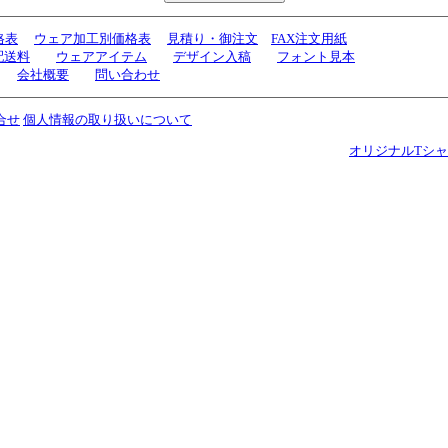
ウェア加工別価格表
見積り・御注文
FAX注文用紙
格表
配送料
ウェアアイテム
デザイン入稿
フォント見本
会社概要
問い合わせ
合せ
個人情報の取り扱いについて
オリジナルTシ