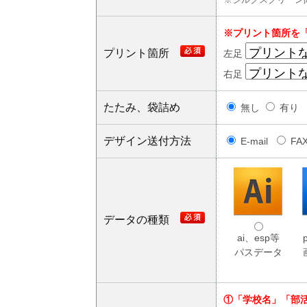
※シルクスクリーン
※プリント箇所を
プリント箇所
左足
右足
たたみ、袋詰め
無し
有り 
デザイン送付方法
E-mail
FA
データの種類
ai、esp等
パスデータ
①「学校名」「部