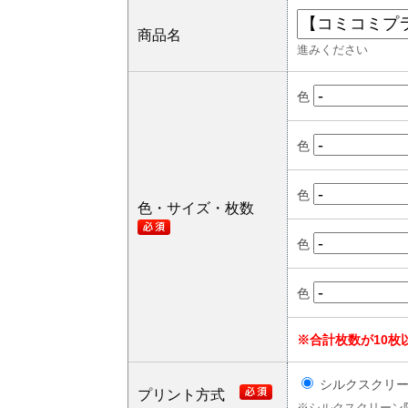
商品名
進みください
色
色
色
色・サイズ・枚数
色
色
※合計枚数が10枚
シルクスクリ
プリント方式