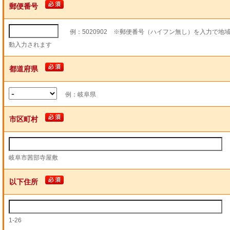
郵便番号
例：5020902 ※郵便番号（ハイフン無し）を入力で地
動入力されます
都道府県
例：岐阜県
市区町村
岐阜市茜部寺屋敷
以下住所
1-26