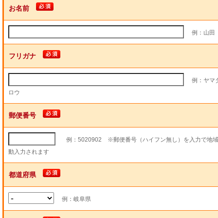
お名前
例：山田
フリガナ
例：ヤマ
ロウ
郵便番号
例：5020902 ※郵便番号（ハイフン無し）を入力で地
動入力されます
都道府県
例：岐阜県