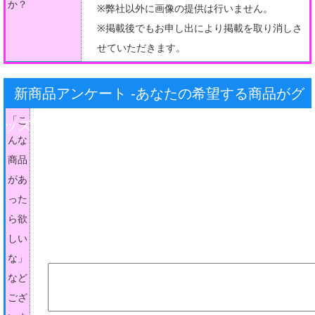
か？
※弊社以外に画像の提供は行いません。
※掲載後でもお申し出により掲載を取り消しさ
せていただきます。
新商品アンケート -あなたの希望する商品がグ
「こ
ッズになるかも-
んな
商品
があ
った
ら欲
しい
な」
など
ござ