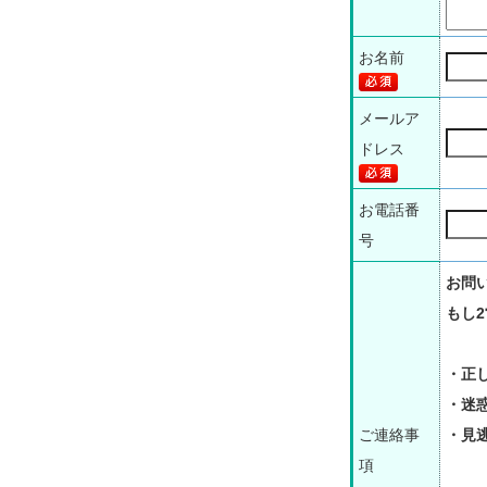
お名前
メールア
ドレス
お電話番
号
お問
もし
・正
・迷
ご連絡事
・見
項